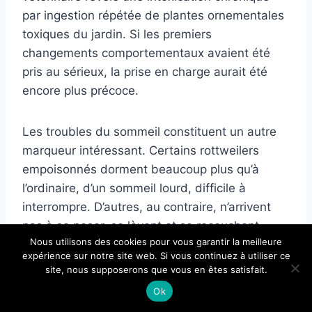
par ingestion répétée de plantes ornementales
toxiques du jardin. Si les premiers
changements comportementaux avaient été
pris au sérieux, la prise en charge aurait été
encore plus précoce.
Les troubles du sommeil constituent un autre
marqueur intéressant. Certains rottweilers
empoisonnés dorment beaucoup plus qu’à
l’ordinaire, d’un sommeil lourd, difficile à
interrompre. D’autres, au contraire, n’arrivent
pas à se poser, se lèvent et se recouchent
Nous utilisons des cookies pour vous garantir la meilleure
toute la nuit, haletants. Quand cette agitation
expérience sur notre site web. Si vous continuez à utiliser ce
nocturne se combine à un manque d’appétit et
site, nous supposerons que vous en êtes satisfait.
à une
léthargie
diurne, le tableau prend une
Ok
tournure inquiétante.