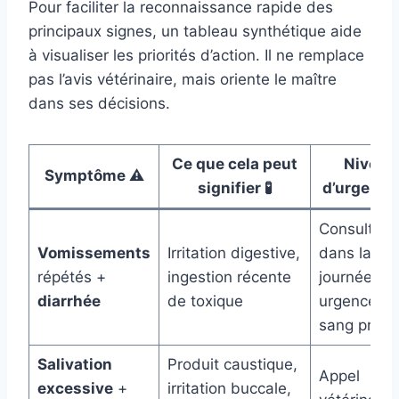
Pour faciliter la reconnaissance rapide des
principaux signes, un tableau synthétique aide
à visualiser les priorités d’action. Il ne remplace
pas l’avis vétérinaire, mais oriente le maître
dans ses décisions.
Ce que cela peut
Niveau
Symptôme ⚠️
signifier 🧪
d’urgence
Consulter
Vomissements
Irritation digestive,
dans la
répétés +
ingestion récente
journée, en
diarrhée
de toxique
urgence si
sang prése
Salivation
Produit caustique,
Appel
excessive
+
irritation buccale,