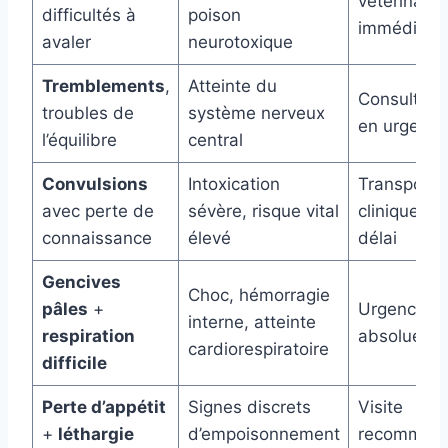
vétérinaire
difficultés à
poison
immédiat
avaler
neurotoxique
Tremblements
,
Atteinte du
Consultati
troubles de
système nerveux
en urgence
l’équilibre
central
Convulsions
Intoxication
Transport 
avec perte de
sévère, risque vital
clinique sa
connaissance
élevé
délai
Gencives
Choc, hémorragie
pâles
+
Urgence vi
interne, atteinte
respiration
absolue
cardiorespiratoire
difficile
Perte d’appétit
Signes discrets
Visite
+
léthargie
d’empoisonnement
recomman