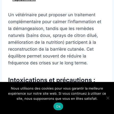
Un vétérinaire peut proposer un traitement
complémentaire pour calmer l’inflammation et
la démangeaison, tandis que les remèdes
naturels (bains doux, sprays de citron dilué,
amélioration de la nutrition) participent à la
reconstruction de la barrière cutanée. Cet
équilibre permet souvent de réduire la
fréquence des crises sur le long terme.
Intoxications et précautions :
quand un remède naturel peut
Nous utilisons des cookies pour vous garantir la meilleure
expérience sur notre site web. Si vous continuez à utiliser ce
devenir dangereux
site, nous supposerons que vous en êtes satisfait.
Ok
Le mot
naturel
ne signifie pas « sans risque ».