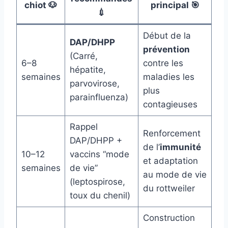
chiot 🐶
principal 🎯
💉
Début de la
DAP/DHPP
prévention
(Carré,
6–8
contre les
hépatite,
semaines
maladies les
parvovirose,
plus
parainfluenza)
contagieuses
Rappel
Renforcement
DAP/DHPP +
de l’
immunité
10–12
vaccins “mode
et adaptation
semaines
de vie”
au mode de vie
(leptospirose,
du rottweiler
toux du chenil)
Construction