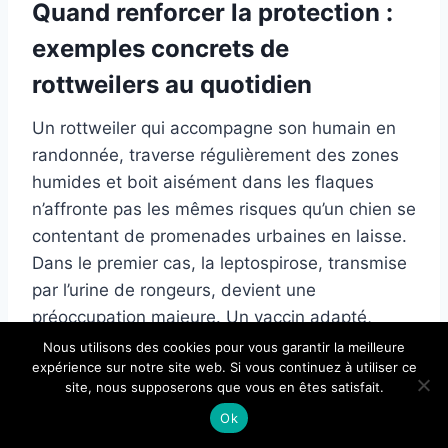
Quand renforcer la protection :
exemples concrets de
rottweilers au quotidien
Un rottweiler qui accompagne son humain en
randonnée, traverse régulièrement des zones
humides et boit aisément dans les flaques
n’affronte pas les mêmes risques qu’un chien se
contentant de promenades urbaines en laisse.
Dans le premier cas, la leptospirose, transmise
par l’urine de rongeurs, devient une
préoccupation majeure. Un vaccin adapté,
souvent annuel, agit comme un rempart contre
Nous utilisons des cookies pour vous garantir la meilleure
expérience sur notre site web. Si vous continuez à utiliser ce
cette affection pouvant atteindre les reins et le
site, nous supposerons que vous en êtes satisfait.
foie.
Ok