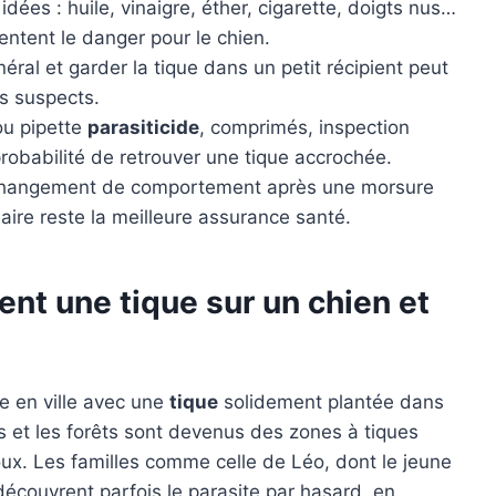
dées : huile, vinaigre, éther, cigarette, doigts nus…
ntent le danger pour le chien.
énéral et garder la tique dans un petit récipient peut
 suspects.
 ou pipette
parasiticide
, comprimés, inspection
probabilité de retrouver une tique accrochée.
ou changement de comportement après une morsure
aire reste la meilleure assurance santé.
t une tique sur un chien et
e en ville avec une
tique
solidement plantée dans
vés et les forêts sont devenus des zones à tiques
oux. Les familles comme celle de Léo, dont le jeune
découvrent parfois le parasite par hasard, en