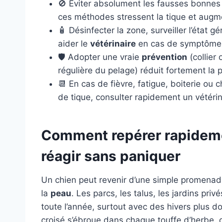
🚫 Éviter absolument les fausses bonnes i
ces méthodes stressent la tique et augme
🧴 Désinfecter la zone, surveiller l’état g
aider le
vétérinaire
en cas de symptômes
🛡 Adopter une vraie
prévention
(collier
régulière du pelage) réduit fortement la 
📆 En cas de fièvre, fatigue, boiterie 
de tique, consulter rapidement un vétérin
Comment repérer rapidemen
réagir sans paniquer
Un chien peut revenir d’une simple promenad
la
peau
. Les parcs, les talus, les jardins pri
toute l’année, surtout avec des hivers plus d
croisé s’ébroue dans chaque touffe d’herbe, 